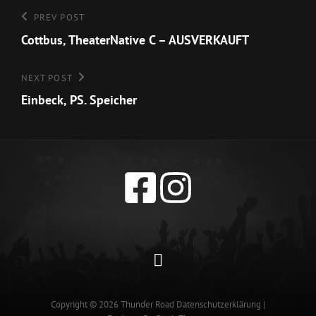
Beitragsnavigation
Previous
PREV POST
Post
Cottbus, TheaterNative C – AUSVERKAUFT
Next
NEXT POST
Post
Einbeck, PS. Speicher
Datenschutzerklärun
Copyright © 2026
Thunder Road
Datenschutzerklärung
|