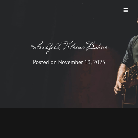
THUNDER ROAD
Ein Bruce Springsteen Abend
Saalfeld, Kleine Bühne
Posted on
November 19, 2025