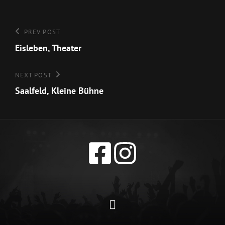
Beitragsnavigation
Previous
PREV POST
Post
Eisleben, Theater
Next
NEXT POST
Post
Saalfeld, Kleine Bühne
Datenschutzerklärun