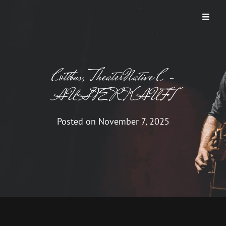
THUNDER ROAD
Ein Bruce Springsteen Abend
Cottbus, TheaterNative C –
AUSVERKAUFT
Posted on
November 7, 2025