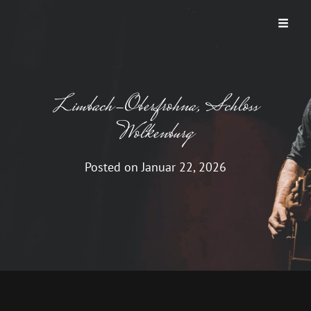
THUNDER ROAD
Ein Bruce Springsteen Abend
Limbach-Oberfrohna, Schloss
Wolkenburg
Posted on
Januar 22, 2026