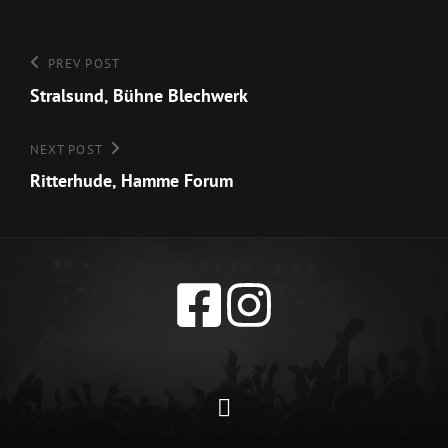
Beitragsnavigation
Previous
PREV POST
Post
Stralsund, Bühne Blechwerk
Next
NEXT POST
Post
Ritterhude, Hamme Forum
Datenschutzerklärun