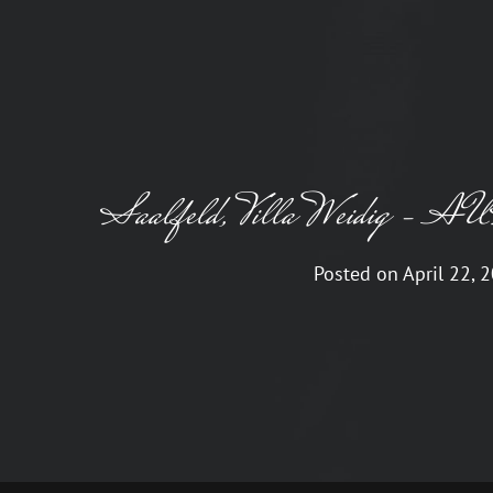
THUNDER ROAD
Ein Bruce Springsteen Abend
Saalfeld, Villa Weidig
Posted on
April 22, 