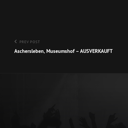
Beitragsnavigation
Previous
PREV POST
Post
Aschersleben, Museumshof – AUSVERKAUFT