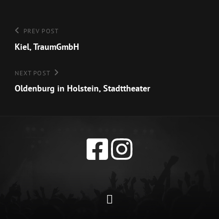
Beitragsnavigation
Previous
PREV POST
Post
Kiel, TraumGmbH
Next
NEXT POST
Post
Oldenburg in Holstein, Stadttheater
Datenschutzerklärun