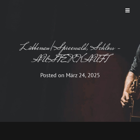
THUNDER ROAD
Ein Bruce Springsteen Abend
Lübbenau/Spreewald, Schloss –
AUSVERKAUFT
Posted on
März 24, 2025