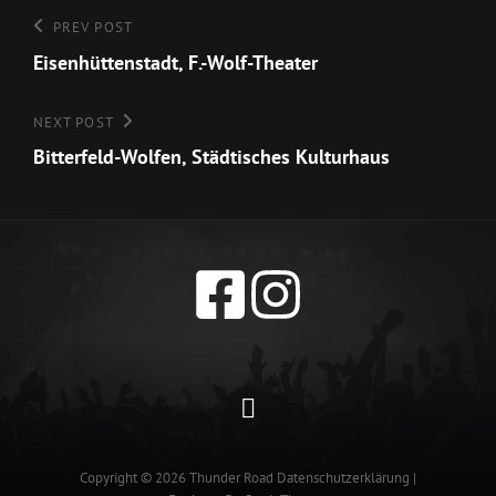
Beitragsnavigation
Previous
PREV POST
Post
Eisenhüttenstadt, F.-Wolf-Theater
Next
NEXT POST
Post
Bitterfeld-Wolfen, Städtisches Kulturhaus
Datenschutzerklärun
Copyright © 2026
Thunder Road
Datenschutzerklärung
|