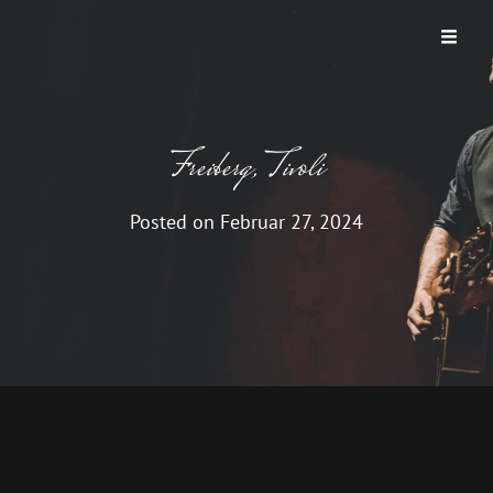
THUNDER ROAD
Ein Bruce Springsteen Abend
Freiberg, Tivoli
Posted on
Februar 27, 2024