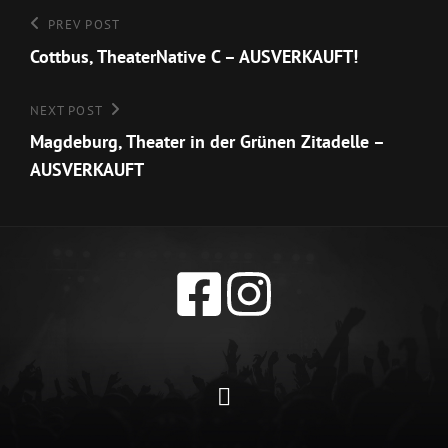
Beitragsnavigation
Previous
PREV POST
Post
Cottbus, TheaterNative C – AUSVERKAUFT!
Next
NEXT POST
Post
Magdeburg, Theater in der Grünen Zitadelle –
AUSVERKAUFT
Datenschutzerklärun