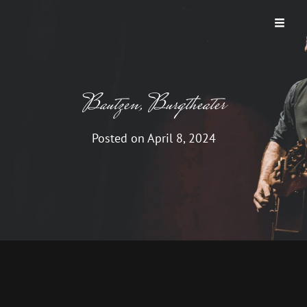
THUNDER ROAD
Ein Bruce Springsteen Abend
Bautzen, Burgtheater
Posted on
April 8, 2024